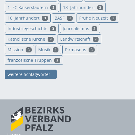
1. FC Kaiserslautern
13. Jahrhundert
3
3
16. Jahrhundert
BASF
Frühe Neuzeit
3
3
3
Industriegeschichte
Journalismus
3
3
Katholische Kirche
Landwirtschaft
3
3
Mission
Musik
Pirmasens
3
3
3
französische Truppen
3
weitere Schlagwörter...