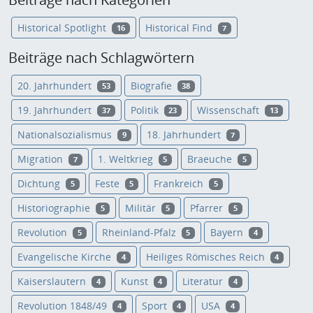
Historical Spotlight
Historical Find
16
7
Beiträge nach Schlagwörtern
20. Jahrhundert
Biografie
53
38
19. Jahrhundert
Politik
Wissenschaft
37
23
13
Nationalsozialismus
18. Jahrhundert
9
7
Migration
1. Weltkrieg
Braeuche
7
5
5
Dichtung
Feste
Frankreich
5
5
5
Historiographie
Militär
Pfarrer
5
5
5
Revolution
Rheinland-Pfalz
Bayern
5
5
4
Evangelische Kirche
Heiliges Römisches Reich
4
4
Kaiserslautern
Kunst
Literatur
4
4
4
Revolution 1848/49
Sport
USA
4
4
4