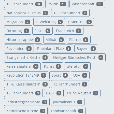
19. Jahrhundert
Politik
Wissenschaft
37
23
13
Nationalsozialismus
18. Jahrhundert
9
7
Migration
1. Weltkrieg
Braeuche
7
5
5
Dichtung
Feste
Frankreich
5
5
5
Historiographie
Militär
Pfarrer
5
5
5
Revolution
Rheinland-Pfalz
Bayern
5
5
4
Evangelische Kirche
Heiliges Römisches Reich
4
4
Kaiserslautern
Kunst
Literatur
4
4
4
Revolution 1848/49
Sport
USA
4
4
4
1. FC Kaiserslautern
13. Jahrhundert
3
3
16. Jahrhundert
BASF
Frühe Neuzeit
3
3
3
Industriegeschichte
Journalismus
3
3
Katholische Kirche
Landwirtschaft
3
3