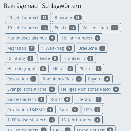
Beiträge nach Schlagwörtern
20. Jahrhundert
Biografie
53
38
19. Jahrhundert
Politik
Wissenschaft
37
23
13
Nationalsozialismus
18. Jahrhundert
9
7
Migration
1. Weltkrieg
Braeuche
7
5
5
Dichtung
Feste
Frankreich
5
5
5
Historiographie
Militär
Pfarrer
5
5
5
Revolution
Rheinland-Pfalz
Bayern
5
5
4
Evangelische Kirche
Heiliges Römisches Reich
4
4
Kaiserslautern
Kunst
Literatur
4
4
4
Revolution 1848/49
Sport
USA
4
4
4
1. FC Kaiserslautern
13. Jahrhundert
3
3
16. Jahrhundert
BASF
Frühe Neuzeit
3
3
3