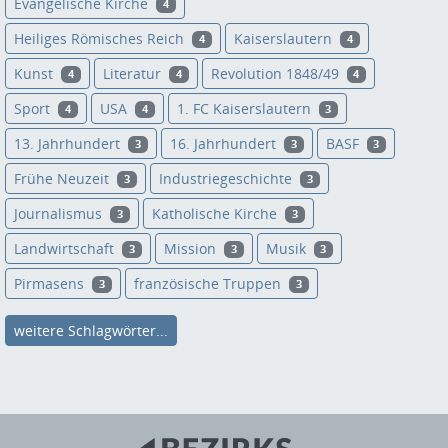
Evangelische Kirche
4
Heiliges Römisches Reich
Kaiserslautern
4
4
Kunst
Literatur
Revolution 1848/49
4
4
4
Sport
USA
1. FC Kaiserslautern
4
4
3
13. Jahrhundert
16. Jahrhundert
BASF
3
3
3
Frühe Neuzeit
Industriegeschichte
3
3
Journalismus
Katholische Kirche
3
3
Landwirtschaft
Mission
Musik
3
3
3
Pirmasens
französische Truppen
3
3
weitere Schlagwörter...