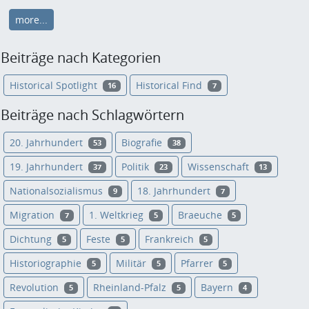
more...
Beiträge nach Kategorien
Historical Spotlight
Historical Find
16
7
Beiträge nach Schlagwörtern
20. Jahrhundert
Biografie
53
38
19. Jahrhundert
Politik
Wissenschaft
37
23
13
Nationalsozialismus
18. Jahrhundert
9
7
Migration
1. Weltkrieg
Braeuche
7
5
5
Dichtung
Feste
Frankreich
5
5
5
Historiographie
Militär
Pfarrer
5
5
5
Revolution
Rheinland-Pfalz
Bayern
5
5
4