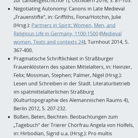
zur Landesgeschichte 1), Ostfildern 2016, S. 81-105.
Negotiating Autonomy: Canons in Late Medieval
„Frauenstifte“, in: Griffiths, Fiona/Hotchin, Julie
(Hrsg.):
Partners in Spirit: Women, Men, and
Religious Life in Germany, 1100-1500
(
Medieval
women. Texts and contexts 24
), Turnhout 2014, S.
367-400.
Pragmatische Schriftlichkeit in Straßburger
Frauenklöstern des späten Mittelalters, in: Heinzer,
Felix; Mossman, Stephen; Palmer, Nigel (Hrsg.):
Lesen und Schreiben in der Stadt. Literaturbetrieb
im spätmittelalterlichen Straßburg
(Kulturtopographie des Alemannischen Raums 4),
Berlin 2012, S. 207-232.
Büßen, Beten, Beichten. Beobachtungen zum
„Tagebuch“ der Trierer Chorfrau Angela von Holfels,
in: Hirbodian, Sigrid u.a. (Hrsg.): Pro multis