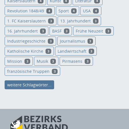
Kaiserslautern
Kunst
Literatur
4
4
4
Revolution 1848/49
Sport
USA
4
4
4
1. FC Kaiserslautern
13. Jahrhundert
3
3
16. Jahrhundert
BASF
Frühe Neuzeit
3
3
3
Industriegeschichte
Journalismus
3
3
Katholische Kirche
Landwirtschaft
3
3
Mission
Musik
Pirmasens
3
3
3
französische Truppen
3
weitere Schlagwörter...