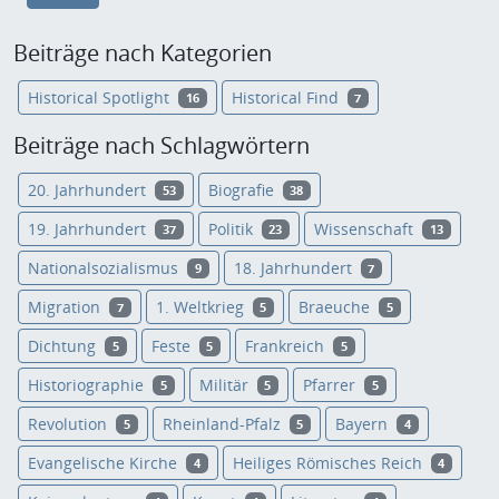
Beiträge nach Kategorien
Historical Spotlight
Historical Find
16
7
Beiträge nach Schlagwörtern
20. Jahrhundert
Biografie
53
38
19. Jahrhundert
Politik
Wissenschaft
37
23
13
Nationalsozialismus
18. Jahrhundert
9
7
Migration
1. Weltkrieg
Braeuche
7
5
5
Dichtung
Feste
Frankreich
5
5
5
Historiographie
Militär
Pfarrer
5
5
5
Revolution
Rheinland-Pfalz
Bayern
5
5
4
Evangelische Kirche
Heiliges Römisches Reich
4
4