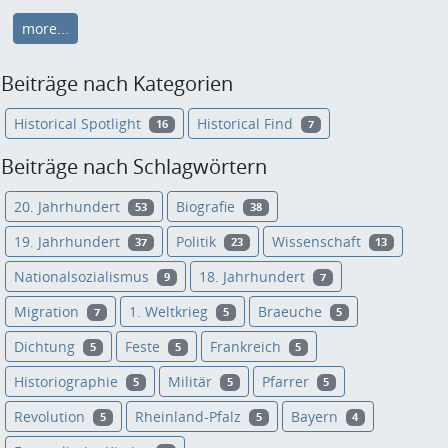
more...
Beiträge nach Kategorien
Historical Spotlight
Historical Find
16
7
Beiträge nach Schlagwörtern
20. Jahrhundert
Biografie
53
38
19. Jahrhundert
Politik
Wissenschaft
37
23
13
Nationalsozialismus
18. Jahrhundert
9
7
Migration
1. Weltkrieg
Braeuche
7
5
5
Dichtung
Feste
Frankreich
5
5
5
Historiographie
Militär
Pfarrer
5
5
5
Revolution
Rheinland-Pfalz
Bayern
5
5
4