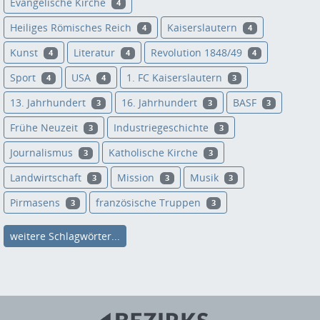
Evangelische Kirche
4
Heiliges Römisches Reich
Kaiserslautern
4
4
Kunst
Literatur
Revolution 1848/49
4
4
4
Sport
USA
1. FC Kaiserslautern
4
4
3
13. Jahrhundert
16. Jahrhundert
BASF
3
3
3
Frühe Neuzeit
Industriegeschichte
3
3
Journalismus
Katholische Kirche
3
3
Landwirtschaft
Mission
Musik
3
3
3
Pirmasens
französische Truppen
3
3
weitere Schlagwörter...