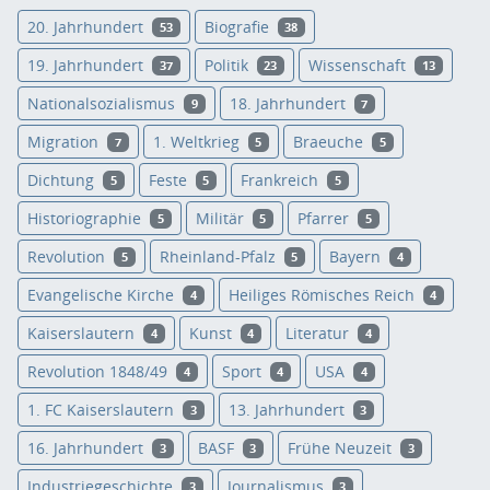
20. Jahrhundert
Biografie
53
38
19. Jahrhundert
Politik
Wissenschaft
37
23
13
Nationalsozialismus
18. Jahrhundert
9
7
Migration
1. Weltkrieg
Braeuche
7
5
5
Dichtung
Feste
Frankreich
5
5
5
Historiographie
Militär
Pfarrer
5
5
5
Revolution
Rheinland-Pfalz
Bayern
5
5
4
Evangelische Kirche
Heiliges Römisches Reich
4
4
Kaiserslautern
Kunst
Literatur
4
4
4
Revolution 1848/49
Sport
USA
4
4
4
1. FC Kaiserslautern
13. Jahrhundert
3
3
16. Jahrhundert
BASF
Frühe Neuzeit
3
3
3
Industriegeschichte
Journalismus
3
3