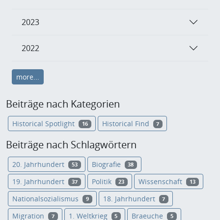
2023
2022
more...
Beiträge nach Kategorien
Historical Spotlight
Historical Find
16
7
Beiträge nach Schlagwörtern
20. Jahrhundert
Biografie
53
38
19. Jahrhundert
Politik
Wissenschaft
37
23
13
Nationalsozialismus
18. Jahrhundert
9
7
Migration
1. Weltkrieg
Braeuche
7
5
5