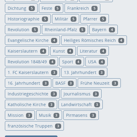
Dichtung
Feste
Frankreich
5
5
5
Historiographie
Militär
Pfarrer
5
5
5
Revolution
Rheinland-Pfalz
Bayern
5
5
4
Evangelische Kirche
Heiliges Römisches Reich
4
4
Kaiserslautern
Kunst
Literatur
4
4
4
Revolution 1848/49
Sport
USA
4
4
4
1. FC Kaiserslautern
13. Jahrhundert
3
3
16. Jahrhundert
BASF
Frühe Neuzeit
3
3
3
Industriegeschichte
Journalismus
3
3
Katholische Kirche
Landwirtschaft
3
3
Mission
Musik
Pirmasens
3
3
3
französische Truppen
3