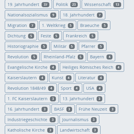
19. Jahrhundert
Politik
Wissenschaft
37
23
13
Nationalsozialismus
18. Jahrhundert
9
7
Migration
1. Weltkrieg
Braeuche
7
5
5
Dichtung
Feste
Frankreich
5
5
5
Historiographie
Militär
Pfarrer
5
5
5
Revolution
Rheinland-Pfalz
Bayern
5
5
4
Evangelische Kirche
Heiliges Römisches Reich
4
4
Kaiserslautern
Kunst
Literatur
4
4
4
Revolution 1848/49
Sport
USA
4
4
4
1. FC Kaiserslautern
13. Jahrhundert
3
3
16. Jahrhundert
BASF
Frühe Neuzeit
3
3
3
Industriegeschichte
Journalismus
3
3
Katholische Kirche
Landwirtschaft
3
3