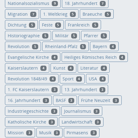
Nationalsozialismus
18. Jahrhundert
9
7
Migration
1. Weltkrieg
Braeuche
7
5
5
Dichtung
Feste
Frankreich
5
5
5
Historiographie
Militär
Pfarrer
5
5
5
Revolution
Rheinland-Pfalz
Bayern
5
5
4
Evangelische Kirche
Heiliges Römisches Reich
4
4
Kaiserslautern
Kunst
Literatur
4
4
4
Revolution 1848/49
Sport
USA
4
4
4
1. FC Kaiserslautern
13. Jahrhundert
3
3
16. Jahrhundert
BASF
Frühe Neuzeit
3
3
3
Industriegeschichte
Journalismus
3
3
Katholische Kirche
Landwirtschaft
3
3
Mission
Musik
Pirmasens
3
3
3