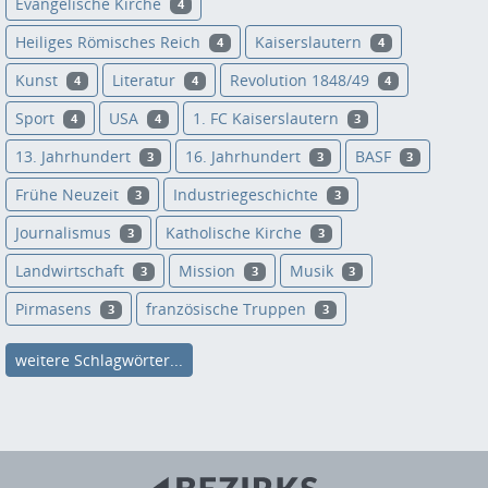
Evangelische Kirche
4
Heiliges Römisches Reich
Kaiserslautern
4
4
Kunst
Literatur
Revolution 1848/49
4
4
4
Sport
USA
1. FC Kaiserslautern
4
4
3
13. Jahrhundert
16. Jahrhundert
BASF
3
3
3
Frühe Neuzeit
Industriegeschichte
3
3
Journalismus
Katholische Kirche
3
3
Landwirtschaft
Mission
Musik
3
3
3
Pirmasens
französische Truppen
3
3
weitere Schlagwörter...