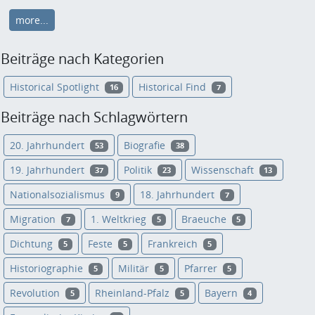
more...
Beiträge nach Kategorien
Historical Spotlight
Historical Find
16
7
Beiträge nach Schlagwörtern
20. Jahrhundert
Biografie
53
38
19. Jahrhundert
Politik
Wissenschaft
37
23
13
Nationalsozialismus
18. Jahrhundert
9
7
Migration
1. Weltkrieg
Braeuche
7
5
5
Dichtung
Feste
Frankreich
5
5
5
Historiographie
Militär
Pfarrer
5
5
5
Revolution
Rheinland-Pfalz
Bayern
5
5
4