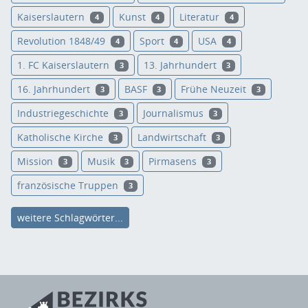
Kaiserslautern
Kunst
Literatur
4
4
4
Revolution 1848/49
Sport
USA
4
4
4
1. FC Kaiserslautern
13. Jahrhundert
3
3
16. Jahrhundert
BASF
Frühe Neuzeit
3
3
3
Industriegeschichte
Journalismus
3
3
Katholische Kirche
Landwirtschaft
3
3
Mission
Musik
Pirmasens
3
3
3
französische Truppen
3
weitere Schlagwörter...