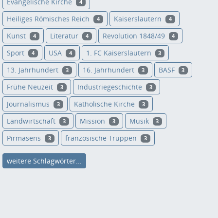
Evangelische Kirche
4
Heiliges Römisches Reich
Kaiserslautern
4
4
Kunst
Literatur
Revolution 1848/49
4
4
4
Sport
USA
1. FC Kaiserslautern
4
4
3
13. Jahrhundert
16. Jahrhundert
BASF
3
3
3
Frühe Neuzeit
Industriegeschichte
3
3
Journalismus
Katholische Kirche
3
3
Landwirtschaft
Mission
Musik
3
3
3
Pirmasens
französische Truppen
3
3
weitere Schlagwörter...