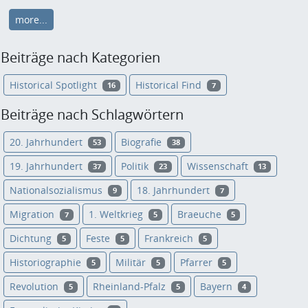
more...
Beiträge nach Kategorien
Historical Spotlight
Historical Find
16
7
Beiträge nach Schlagwörtern
20. Jahrhundert
Biografie
53
38
19. Jahrhundert
Politik
Wissenschaft
37
23
13
Nationalsozialismus
18. Jahrhundert
9
7
Migration
1. Weltkrieg
Braeuche
7
5
5
Dichtung
Feste
Frankreich
5
5
5
Historiographie
Militär
Pfarrer
5
5
5
Revolution
Rheinland-Pfalz
Bayern
5
5
4