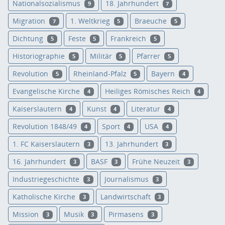
Nationalsozialismus
18. Jahrhundert
9
7
Migration
1. Weltkrieg
Braeuche
7
5
5
Dichtung
Feste
Frankreich
5
5
5
Historiographie
Militär
Pfarrer
5
5
5
Revolution
Rheinland-Pfalz
Bayern
5
5
4
Evangelische Kirche
Heiliges Römisches Reich
4
4
Kaiserslautern
Kunst
Literatur
4
4
4
Revolution 1848/49
Sport
USA
4
4
4
1. FC Kaiserslautern
13. Jahrhundert
3
3
16. Jahrhundert
BASF
Frühe Neuzeit
3
3
3
Industriegeschichte
Journalismus
3
3
Katholische Kirche
Landwirtschaft
3
3
Mission
Musik
Pirmasens
3
3
3