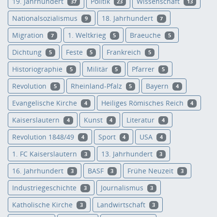
19. Jahrhundert
Politik
Wissenschaft
37
23
13
Nationalsozialismus
18. Jahrhundert
9
7
Migration
1. Weltkrieg
Braeuche
7
5
5
Dichtung
Feste
Frankreich
5
5
5
Historiographie
Militär
Pfarrer
5
5
5
Revolution
Rheinland-Pfalz
Bayern
5
5
4
Evangelische Kirche
Heiliges Römisches Reich
4
4
Kaiserslautern
Kunst
Literatur
4
4
4
Revolution 1848/49
Sport
USA
4
4
4
1. FC Kaiserslautern
13. Jahrhundert
3
3
16. Jahrhundert
BASF
Frühe Neuzeit
3
3
3
Industriegeschichte
Journalismus
3
3
Katholische Kirche
Landwirtschaft
3
3