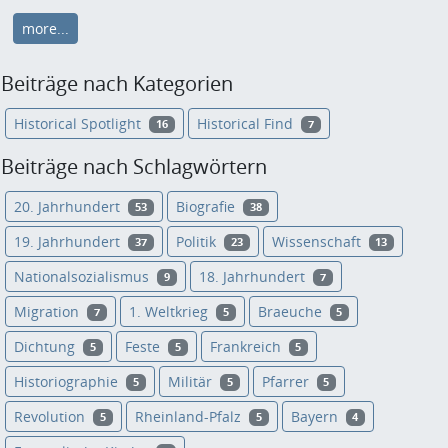
more...
Beiträge nach Kategorien
Historical Spotlight
Historical Find
16
7
Beiträge nach Schlagwörtern
20. Jahrhundert
Biografie
53
38
19. Jahrhundert
Politik
Wissenschaft
37
23
13
Nationalsozialismus
18. Jahrhundert
9
7
Migration
1. Weltkrieg
Braeuche
7
5
5
Dichtung
Feste
Frankreich
5
5
5
Historiographie
Militär
Pfarrer
5
5
5
Revolution
Rheinland-Pfalz
Bayern
5
5
4