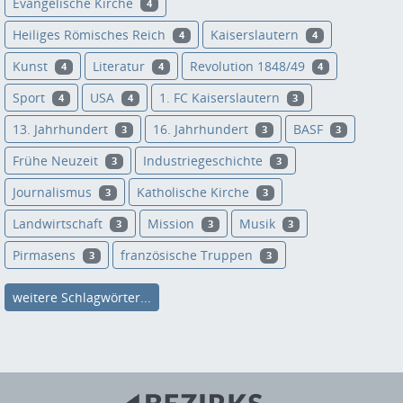
Evangelische Kirche
4
Heiliges Römisches Reich
Kaiserslautern
4
4
Kunst
Literatur
Revolution 1848/49
4
4
4
Sport
USA
1. FC Kaiserslautern
4
4
3
13. Jahrhundert
16. Jahrhundert
BASF
3
3
3
Frühe Neuzeit
Industriegeschichte
3
3
Journalismus
Katholische Kirche
3
3
Landwirtschaft
Mission
Musik
3
3
3
Pirmasens
französische Truppen
3
3
weitere Schlagwörter...