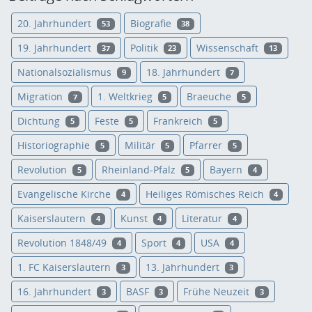
20. Jahrhundert
Biografie
53
38
19. Jahrhundert
Politik
Wissenschaft
37
23
13
Nationalsozialismus
18. Jahrhundert
9
7
Migration
1. Weltkrieg
Braeuche
7
5
5
Dichtung
Feste
Frankreich
5
5
5
Historiographie
Militär
Pfarrer
5
5
5
Revolution
Rheinland-Pfalz
Bayern
5
5
4
Evangelische Kirche
Heiliges Römisches Reich
4
4
Kaiserslautern
Kunst
Literatur
4
4
4
Revolution 1848/49
Sport
USA
4
4
4
1. FC Kaiserslautern
13. Jahrhundert
3
3
16. Jahrhundert
BASF
Frühe Neuzeit
3
3
3