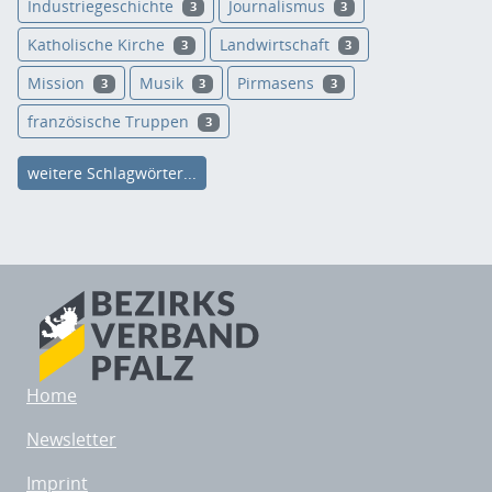
Industriegeschichte
Journalismus
3
3
Katholische Kirche
Landwirtschaft
3
3
Mission
Musik
Pirmasens
3
3
3
französische Truppen
3
weitere Schlagwörter...
Home
Newsletter
Imprint