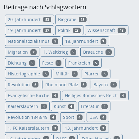
Beiträge nach Schlagwörtern
20. Jahrhundert
Biografie
53
38
19. Jahrhundert
Politik
Wissenschaft
37
23
13
Nationalsozialismus
18. Jahrhundert
9
7
Migration
1. Weltkrieg
Braeuche
7
5
5
Dichtung
Feste
Frankreich
5
5
5
Historiographie
Militär
Pfarrer
5
5
5
Revolution
Rheinland-Pfalz
Bayern
5
5
4
Evangelische Kirche
Heiliges Römisches Reich
4
4
Kaiserslautern
Kunst
Literatur
4
4
4
Revolution 1848/49
Sport
USA
4
4
4
1. FC Kaiserslautern
13. Jahrhundert
3
3
16. Jahrhundert
BASF
Frühe Neuzeit