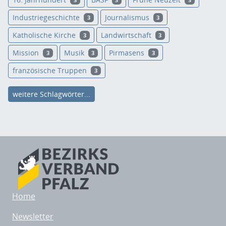
3
3
3
Industriegeschichte
Journalismus
3
3
Katholische Kirche
Landwirtschaft
3
3
Mission
Musik
Pirmasens
3
3
3
französische Truppen
3
weitere Schlagwörter...
Home
Newsletter