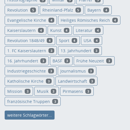
Revolution
Rheinland-Pfalz
Bayern
5
5
4
Evangelische Kirche
Heiliges Römisches Reich
4
4
Kaiserslautern
Kunst
Literatur
4
4
4
Revolution 1848/49
Sport
USA
4
4
4
1. FC Kaiserslautern
13. Jahrhundert
3
3
16. Jahrhundert
BASF
Frühe Neuzeit
3
3
3
Industriegeschichte
Journalismus
3
3
Katholische Kirche
Landwirtschaft
3
3
Mission
Musik
Pirmasens
3
3
3
französische Truppen
3
weitere Schlagwörter...