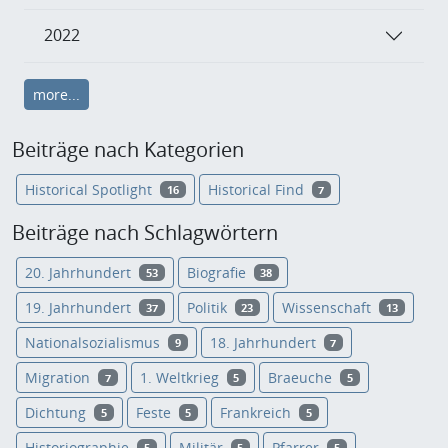
2022
more...
Beiträge nach Kategorien
Historical Spotlight
Historical Find
16
7
Beiträge nach Schlagwörtern
20. Jahrhundert
Biografie
53
38
19. Jahrhundert
Politik
Wissenschaft
37
23
13
Nationalsozialismus
18. Jahrhundert
9
7
Migration
1. Weltkrieg
Braeuche
7
5
5
Dichtung
Feste
Frankreich
5
5
5
Historiographie
Militär
Pfarrer
5
5
5