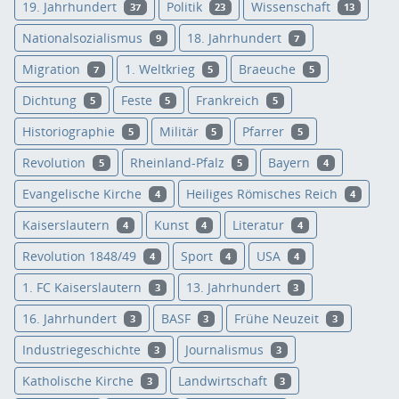
19. Jahrhundert
Politik
Wissenschaft
37
23
13
Nationalsozialismus
18. Jahrhundert
9
7
Migration
1. Weltkrieg
Braeuche
7
5
5
Dichtung
Feste
Frankreich
5
5
5
Historiographie
Militär
Pfarrer
5
5
5
Revolution
Rheinland-Pfalz
Bayern
5
5
4
Evangelische Kirche
Heiliges Römisches Reich
4
4
Kaiserslautern
Kunst
Literatur
4
4
4
Revolution 1848/49
Sport
USA
4
4
4
1. FC Kaiserslautern
13. Jahrhundert
3
3
16. Jahrhundert
BASF
Frühe Neuzeit
3
3
3
Industriegeschichte
Journalismus
3
3
Katholische Kirche
Landwirtschaft
3
3