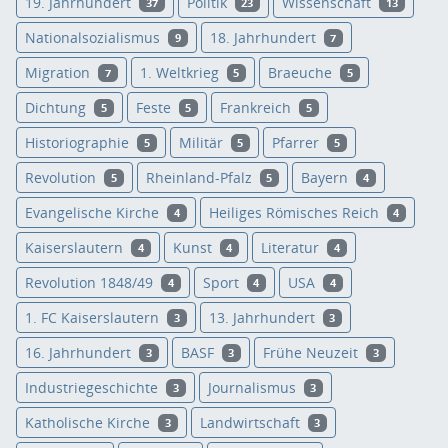
19. Jahrhundert
Politik
Wissenschaft
37
23
13
Nationalsozialismus
18. Jahrhundert
9
7
Migration
1. Weltkrieg
Braeuche
7
5
5
Dichtung
Feste
Frankreich
5
5
5
Historiographie
Militär
Pfarrer
5
5
5
Revolution
Rheinland-Pfalz
Bayern
5
5
4
Evangelische Kirche
Heiliges Römisches Reich
4
4
Kaiserslautern
Kunst
Literatur
4
4
4
Revolution 1848/49
Sport
USA
4
4
4
1. FC Kaiserslautern
13. Jahrhundert
3
3
16. Jahrhundert
BASF
Frühe Neuzeit
3
3
3
Industriegeschichte
Journalismus
3
3
Katholische Kirche
Landwirtschaft
3
3