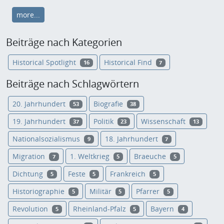
more...
Beiträge nach Kategorien
Historical Spotlight
Historical Find
16
7
Beiträge nach Schlagwörtern
20. Jahrhundert
Biografie
53
38
19. Jahrhundert
Politik
Wissenschaft
37
23
13
Nationalsozialismus
18. Jahrhundert
9
7
Migration
1. Weltkrieg
Braeuche
7
5
5
Dichtung
Feste
Frankreich
5
5
5
Historiographie
Militär
Pfarrer
5
5
5
Revolution
Rheinland-Pfalz
Bayern
5
5
4