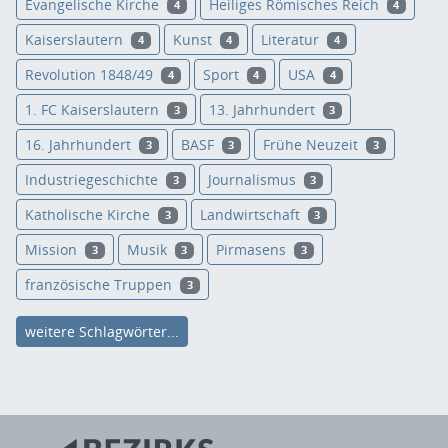
Evangelische Kirche
Heiliges Römisches Reich
4
4
Kaiserslautern
Kunst
Literatur
4
4
4
Revolution 1848/49
Sport
USA
4
4
4
1. FC Kaiserslautern
13. Jahrhundert
3
3
16. Jahrhundert
BASF
Frühe Neuzeit
3
3
3
Industriegeschichte
Journalismus
3
3
Katholische Kirche
Landwirtschaft
3
3
Mission
Musik
Pirmasens
3
3
3
französische Truppen
3
weitere Schlagwörter...