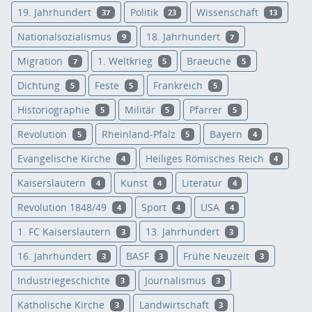
19. Jahrhundert
Politik
Wissenschaft
37
23
13
Nationalsozialismus
18. Jahrhundert
9
7
Migration
1. Weltkrieg
Braeuche
7
5
5
Dichtung
Feste
Frankreich
5
5
5
Historiographie
Militär
Pfarrer
5
5
5
Revolution
Rheinland-Pfalz
Bayern
5
5
4
Evangelische Kirche
Heiliges Römisches Reich
4
4
Kaiserslautern
Kunst
Literatur
4
4
4
Revolution 1848/49
Sport
USA
4
4
4
1. FC Kaiserslautern
13. Jahrhundert
3
3
16. Jahrhundert
BASF
Frühe Neuzeit
3
3
3
Industriegeschichte
Journalismus
3
3
Katholische Kirche
Landwirtschaft
3
3