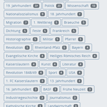
19. Jahrhundert
Politik
Wissenschaft
37
23
13
Nationalsozialismus
18. Jahrhundert
9
7
Migration
1. Weltkrieg
Braeuche
7
5
5
Dichtung
Feste
Frankreich
5
5
5
Historiographie
Militär
Pfarrer
5
5
5
Revolution
Rheinland-Pfalz
Bayern
5
5
4
Evangelische Kirche
Heiliges Römisches Reich
4
4
Kaiserslautern
Kunst
Literatur
4
4
4
Revolution 1848/49
Sport
USA
4
4
4
1. FC Kaiserslautern
13. Jahrhundert
3
3
16. Jahrhundert
BASF
Frühe Neuzeit
3
3
3
Industriegeschichte
Journalismus
3
3
Katholische Kirche
Landwirtschaft
3
3