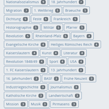
Nationalsozialismus
18. Jahrhundert
9
7
Migration
1. Weltkrieg
Braeuche
7
5
5
Dichtung
Feste
Frankreich
5
5
5
Historiographie
Militär
Pfarrer
5
5
5
Revolution
Rheinland-Pfalz
Bayern
5
5
4
Evangelische Kirche
Heiliges Römisches Reich
4
4
Kaiserslautern
Kunst
Literatur
4
4
4
Revolution 1848/49
Sport
USA
4
4
4
1. FC Kaiserslautern
13. Jahrhundert
3
3
16. Jahrhundert
BASF
Frühe Neuzeit
3
3
3
Industriegeschichte
Journalismus
3
3
Katholische Kirche
Landwirtschaft
3
3
Mission
Musik
Pirmasens
3
3
3