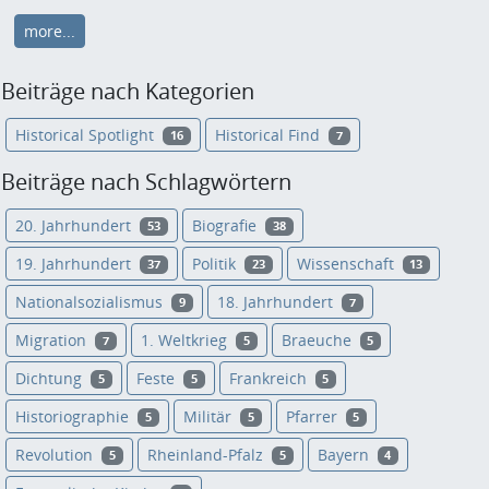
more...
Beiträge nach Kategorien
Historical Spotlight
Historical Find
16
7
Beiträge nach Schlagwörtern
20. Jahrhundert
Biografie
53
38
19. Jahrhundert
Politik
Wissenschaft
37
23
13
Nationalsozialismus
18. Jahrhundert
9
7
Migration
1. Weltkrieg
Braeuche
7
5
5
Dichtung
Feste
Frankreich
5
5
5
Historiographie
Militär
Pfarrer
5
5
5
Revolution
Rheinland-Pfalz
Bayern
5
5
4