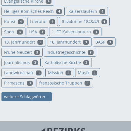
Evangelische Kirche
4
Heiliges Römisches Reich
Kaiserslautern
4
4
Kunst
Literatur
Revolution 1848/49
4
4
4
Sport
USA
1. FC Kaiserslautern
4
4
3
13. Jahrhundert
16. Jahrhundert
BASF
3
3
3
Frühe Neuzeit
Industriegeschichte
3
3
Journalismus
Katholische Kirche
3
3
Landwirtschaft
Mission
Musik
3
3
3
Pirmasens
französische Truppen
3
3
weitere Schlagwörter...