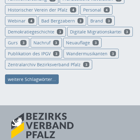
Historischer Verein der Pfalz
Personal
4
4
Webinar
Bad Bergzabern
Brand
4
3
3
Demokratiegeschichte
Digitale Migrationskartei
3
3
Gurs
Nachruf
Neuauflage
3
3
3
Publikation des IPGV
Wandermusikanten
3
3
Zentralarchiv Bezirksverband Pfalz
3
weitere Schlagwörter...