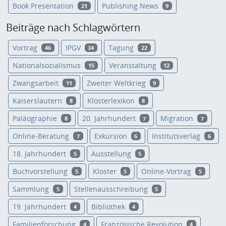
Book Presentation
Publishing News
21
9
Beiträge nach Schlagwörtern
Vortrag
IPGV
Tagung
46
34
22
Nationalsozialismus
Veranstaltung
15
12
Zwangsarbeit
Zweiter Weltkrieg
11
9
Kaiserslautern
Klosterlexikon
8
8
Paläographie
20. Jahrhundert
Migration
8
7
7
Online-Beratung
Exkursion
Institutsverlag
7
6
6
18. Jahrhundert
Ausstellung
5
5
Buchvorstellung
Kloster
Online-Vortrag
5
5
5
Sammlung
Stellenausschreibung
5
5
19. Jahrhundert
Bibliothek
4
4
Familienforschung
Französische Revolution
4
4