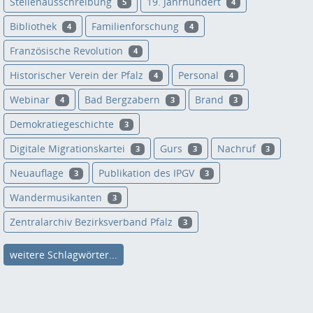
Stellenausschreibung
19. Jahrhundert
5
4
Bibliothek
Familienforschung
4
4
Französische Revolution
4
Historischer Verein der Pfalz
Personal
4
4
Webinar
Bad Bergzabern
Brand
4
3
3
Demokratiegeschichte
3
Digitale Migrationskartei
Gurs
Nachruf
3
3
3
Neuauflage
Publikation des IPGV
3
3
Wandermusikanten
3
Zentralarchiv Bezirksverband Pfalz
3
weitere Schlagwörter...