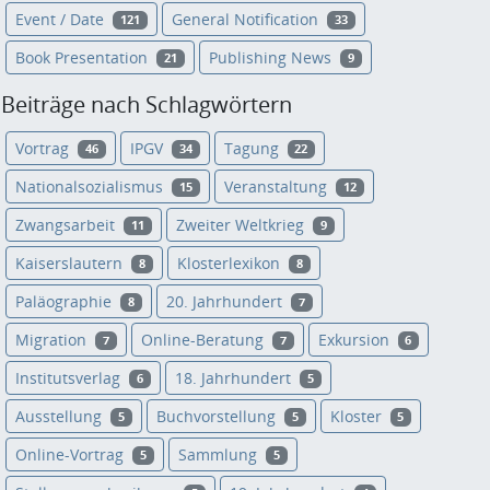
Event / Date
General Notification
121
33
Book Presentation
Publishing News
21
9
Beiträge nach Schlagwörtern
Vortrag
IPGV
Tagung
46
34
22
Nationalsozialismus
Veranstaltung
15
12
Zwangsarbeit
Zweiter Weltkrieg
11
9
Kaiserslautern
Klosterlexikon
8
8
Paläographie
20. Jahrhundert
8
7
Migration
Online-Beratung
Exkursion
7
7
6
Institutsverlag
18. Jahrhundert
6
5
Ausstellung
Buchvorstellung
Kloster
5
5
5
Online-Vortrag
Sammlung
5
5