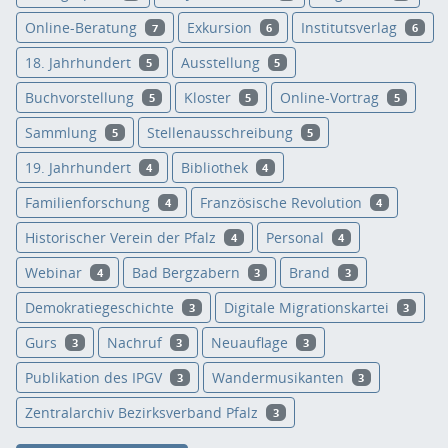
Online-Beratung
Exkursion
Institutsverlag
7
6
6
18. Jahrhundert
Ausstellung
5
5
Buchvorstellung
Kloster
Online-Vortrag
5
5
5
Sammlung
Stellenausschreibung
5
5
19. Jahrhundert
Bibliothek
4
4
Familienforschung
Französische Revolution
4
4
Historischer Verein der Pfalz
Personal
4
4
Webinar
Bad Bergzabern
Brand
4
3
3
Demokratiegeschichte
Digitale Migrationskartei
3
3
Gurs
Nachruf
Neuauflage
3
3
3
Publikation des IPGV
Wandermusikanten
3
3
Zentralarchiv Bezirksverband Pfalz
3