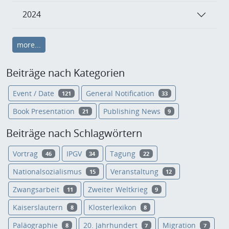
2024
more...
Beiträge nach Kategorien
Event / Date
General Notification
121
33
Book Presentation
Publishing News
21
9
Beiträge nach Schlagwörtern
Vortrag
IPGV
Tagung
46
34
22
Nationalsozialismus
Veranstaltung
15
12
Zwangsarbeit
Zweiter Weltkrieg
11
9
Kaiserslautern
Klosterlexikon
8
8
Paläographie
20. Jahrhundert
Migration
8
7
7