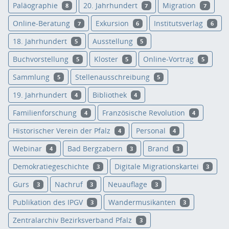
Paläographie
20. Jahrhundert
Migration
8
7
7
Online-Beratung
Exkursion
Institutsverlag
7
6
6
18. Jahrhundert
Ausstellung
5
5
Buchvorstellung
Kloster
Online-Vortrag
5
5
5
Sammlung
Stellenausschreibung
5
5
19. Jahrhundert
Bibliothek
4
4
Familienforschung
Französische Revolution
4
4
Historischer Verein der Pfalz
Personal
4
4
Webinar
Bad Bergzabern
Brand
4
3
3
Demokratiegeschichte
Digitale Migrationskartei
3
3
Gurs
Nachruf
Neuauflage
3
3
3
Publikation des IPGV
Wandermusikanten
3
3
Zentralarchiv Bezirksverband Pfalz
3