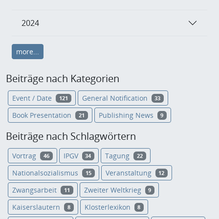
2024
more...
Beiträge nach Kategorien
Event / Date
General Notification
121
33
Book Presentation
Publishing News
21
9
Beiträge nach Schlagwörtern
Vortrag
IPGV
Tagung
46
34
22
Nationalsozialismus
Veranstaltung
15
12
Zwangsarbeit
Zweiter Weltkrieg
11
9
Kaiserslautern
Klosterlexikon
8
8