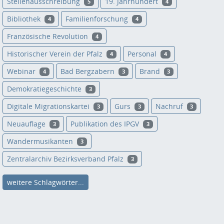
Stellenausschreibung
19. Jahrhundert
5
4
Bibliothek
Familienforschung
4
4
Französische Revolution
4
Historischer Verein der Pfalz
Personal
4
4
Webinar
Bad Bergzabern
Brand
4
3
3
Demokratiegeschichte
3
Digitale Migrationskartei
Gurs
Nachruf
3
3
3
Neuauflage
Publikation des IPGV
3
3
Wandermusikanten
3
Zentralarchiv Bezirksverband Pfalz
3
weitere Schlagwörter...