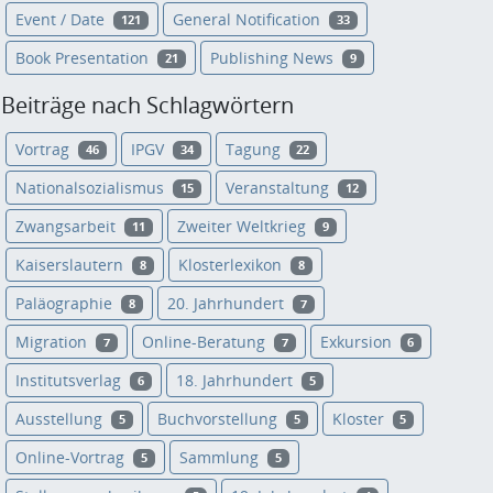
Event / Date
General Notification
121
33
Book Presentation
Publishing News
21
9
Beiträge nach Schlagwörtern
Vortrag
IPGV
Tagung
46
34
22
Nationalsozialismus
Veranstaltung
15
12
Zwangsarbeit
Zweiter Weltkrieg
11
9
Kaiserslautern
Klosterlexikon
8
8
Paläographie
20. Jahrhundert
8
7
Migration
Online-Beratung
Exkursion
7
7
6
Institutsverlag
18. Jahrhundert
6
5
Ausstellung
Buchvorstellung
Kloster
5
5
5
Online-Vortrag
Sammlung
5
5