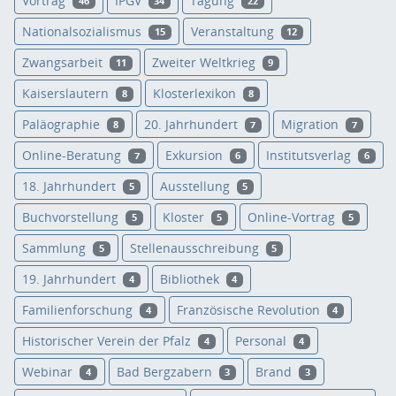
Vortrag
IPGV
Tagung
46
34
22
Nationalsozialismus
Veranstaltung
15
12
Zwangsarbeit
Zweiter Weltkrieg
11
9
Kaiserslautern
Klosterlexikon
8
8
Paläographie
20. Jahrhundert
Migration
8
7
7
Online-Beratung
Exkursion
Institutsverlag
7
6
6
18. Jahrhundert
Ausstellung
5
5
Buchvorstellung
Kloster
Online-Vortrag
5
5
5
Sammlung
Stellenausschreibung
5
5
19. Jahrhundert
Bibliothek
4
4
Familienforschung
Französische Revolution
4
4
Historischer Verein der Pfalz
Personal
4
4
Webinar
Bad Bergzabern
Brand
4
3
3