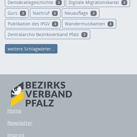
Demokratiegeschichte
Digitale Migrationskartei
3
3
Gurs
Nachruf
Neuauflage
3
3
3
Publikation des IPGV
Wandermusikanten
3
3
Zentralarchiv Bezirksverband Pfalz
3
weitere Schlagwörter...
Home
Newsletter
Imprint