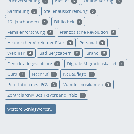
Buchvorstellung
Kloster
Online-Vortrag
5
5
5
Sammlung
Stellenausschreibung
5
5
19. Jahrhundert
Bibliothek
4
4
Familienforschung
Französische Revolution
4
4
Historischer Verein der Pfalz
Personal
4
4
Webinar
Bad Bergzabern
Brand
4
3
3
Demokratiegeschichte
Digitale Migrationskartei
3
3
Gurs
Nachruf
Neuauflage
3
3
3
Publikation des IPGV
Wandermusikanten
3
3
Zentralarchiv Bezirksverband Pfalz
3
weitere Schlagwörter...