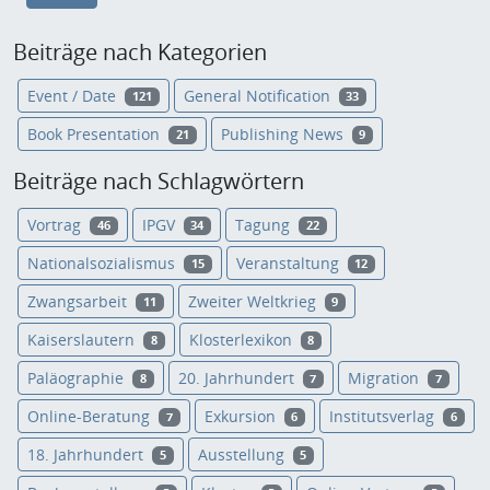
Beiträge nach Kategorien
Event / Date
General Notification
121
33
Book Presentation
Publishing News
21
9
Beiträge nach Schlagwörtern
Vortrag
IPGV
Tagung
46
34
22
Nationalsozialismus
Veranstaltung
15
12
Zwangsarbeit
Zweiter Weltkrieg
11
9
Kaiserslautern
Klosterlexikon
8
8
Paläographie
20. Jahrhundert
Migration
8
7
7
Online-Beratung
Exkursion
Institutsverlag
7
6
6
18. Jahrhundert
Ausstellung
5
5