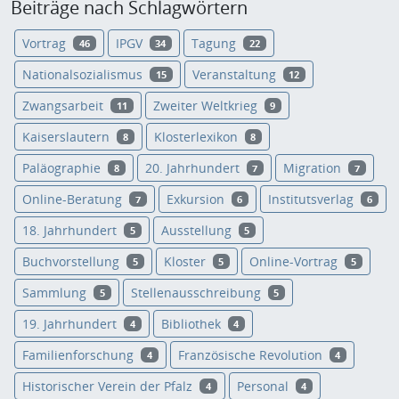
Beiträge nach Schlagwörtern
Vortrag
IPGV
Tagung
46
34
22
Nationalsozialismus
Veranstaltung
15
12
Zwangsarbeit
Zweiter Weltkrieg
11
9
Kaiserslautern
Klosterlexikon
8
8
Paläographie
20. Jahrhundert
Migration
8
7
7
Online-Beratung
Exkursion
Institutsverlag
7
6
6
18. Jahrhundert
Ausstellung
5
5
Buchvorstellung
Kloster
Online-Vortrag
5
5
5
Sammlung
Stellenausschreibung
5
5
19. Jahrhundert
Bibliothek
4
4
Familienforschung
Französische Revolution
4
4
Historischer Verein der Pfalz
Personal
4
4