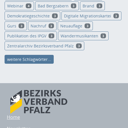
Webinar
Bad Bergzabern
Brand
4
3
3
Demokratiegeschichte
Digitale Migrationskartei
3
3
Gurs
Nachruf
Neuauflage
3
3
3
Publikation des IPGV
Wandermusikanten
3
3
Zentralarchiv Bezirksverband Pfalz
3
weitere Schlagwörter...
Home