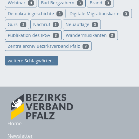
Webinar
Bad Bergzabern
Brand
4
3
3
Demokratiegeschichte
Digitale Migrationskartei
3
3
Gurs
Nachruf
Neuauflage
3
3
3
Publikation des IPGV
Wandermusikanten
3
3
Zentralarchiv Bezirksverband Pfalz
3
weitere Schlagwörter...
Home
Newsletter