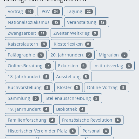
Vortrag
IPGV
Tagung
46
34
22
Nationalsozialismus
Veranstaltung
15
12
Zwangsarbeit
Zweiter Weltkrieg
11
9
Kaiserslautern
Klosterlexikon
8
8
Paläographie
20. Jahrhundert
Migration
8
7
7
Online-Beratung
Exkursion
Institutsverlag
7
6
6
18. Jahrhundert
Ausstellung
5
5
Buchvorstellung
Kloster
Online-Vortrag
5
5
5
Sammlung
Stellenausschreibung
5
5
19. Jahrhundert
Bibliothek
4
4
Familienforschung
Französische Revolution
4
4
Historischer Verein der Pfalz
Personal
4
4