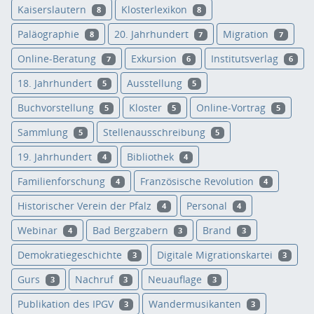
Kaiserslautern
Klosterlexikon
8
8
Paläographie
20. Jahrhundert
Migration
8
7
7
Online-Beratung
Exkursion
Institutsverlag
7
6
6
18. Jahrhundert
Ausstellung
5
5
Buchvorstellung
Kloster
Online-Vortrag
5
5
5
Sammlung
Stellenausschreibung
5
5
19. Jahrhundert
Bibliothek
4
4
Familienforschung
Französische Revolution
4
4
Historischer Verein der Pfalz
Personal
4
4
Webinar
Bad Bergzabern
Brand
4
3
3
Demokratiegeschichte
Digitale Migrationskartei
3
3
Gurs
Nachruf
Neuauflage
3
3
3
Publikation des IPGV
Wandermusikanten
3
3