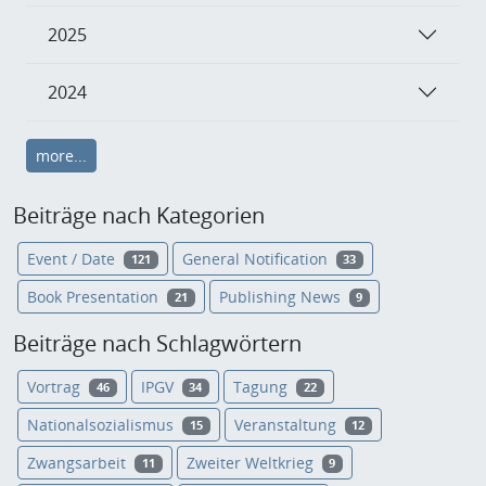
2025
2024
more...
Beiträge nach Kategorien
Event / Date
General Notification
121
33
Book Presentation
Publishing News
21
9
Beiträge nach Schlagwörtern
Vortrag
IPGV
Tagung
46
34
22
Nationalsozialismus
Veranstaltung
15
12
Zwangsarbeit
Zweiter Weltkrieg
11
9