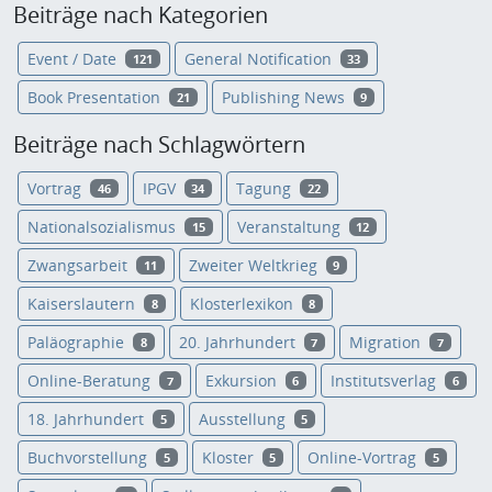
Beiträge nach Kategorien
Event / Date
General Notification
121
33
Book Presentation
Publishing News
21
9
Beiträge nach Schlagwörtern
Vortrag
IPGV
Tagung
46
34
22
Nationalsozialismus
Veranstaltung
15
12
Zwangsarbeit
Zweiter Weltkrieg
11
9
Kaiserslautern
Klosterlexikon
8
8
Paläographie
20. Jahrhundert
Migration
8
7
7
Online-Beratung
Exkursion
Institutsverlag
7
6
6
18. Jahrhundert
Ausstellung
5
5
Buchvorstellung
Kloster
Online-Vortrag
5
5
5