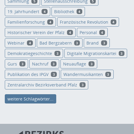
Sammlung
Stellenausschreibung
5
5
19. Jahrhundert
Bibliothek
4
4
Familienforschung
Französische Revolution
4
4
Historischer Verein der Pfalz
Personal
4
4
Webinar
Bad Bergzabern
Brand
4
3
3
Demokratiegeschichte
Digitale Migrationskartei
3
3
Gurs
Nachruf
Neuauflage
3
3
3
Publikation des IPGV
Wandermusikanten
3
3
Zentralarchiv Bezirksverband Pfalz
3
weitere Schlagwörter...