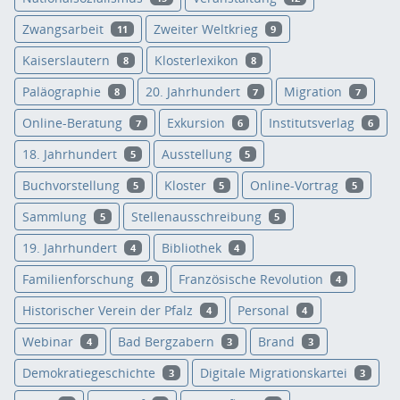
Zwangsarbeit
Zweiter Weltkrieg
11
9
Kaiserslautern
Klosterlexikon
8
8
Paläographie
20. Jahrhundert
Migration
8
7
7
Online-Beratung
Exkursion
Institutsverlag
7
6
6
18. Jahrhundert
Ausstellung
5
5
Buchvorstellung
Kloster
Online-Vortrag
5
5
5
Sammlung
Stellenausschreibung
5
5
19. Jahrhundert
Bibliothek
4
4
Familienforschung
Französische Revolution
4
4
Historischer Verein der Pfalz
Personal
4
4
Webinar
Bad Bergzabern
Brand
4
3
3
Demokratiegeschichte
Digitale Migrationskartei
3
3