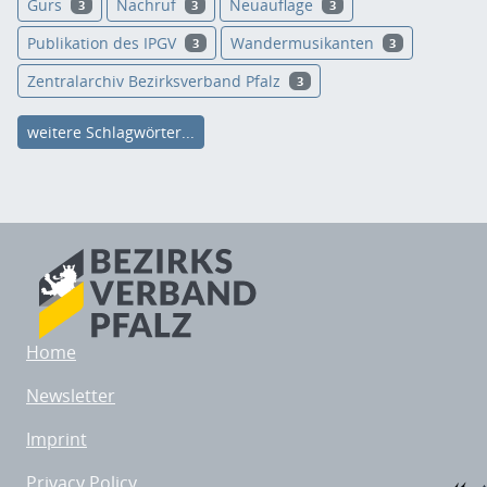
Gurs
Nachruf
Neuauflage
3
3
3
Publikation des IPGV
Wandermusikanten
3
3
Zentralarchiv Bezirksverband Pfalz
3
weitere Schlagwörter...
Home
Newsletter
Imprint
Privacy Policy