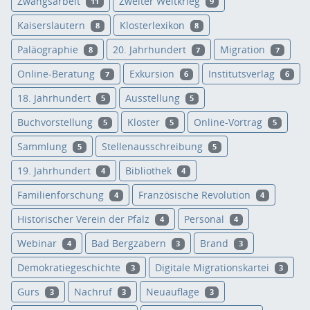
Zwangsarbeit
Zweiter Weltkrieg
11
9
Kaiserslautern
Klosterlexikon
8
8
Paläographie
20. Jahrhundert
Migration
8
7
7
Online-Beratung
Exkursion
Institutsverlag
7
6
6
18. Jahrhundert
Ausstellung
5
5
Buchvorstellung
Kloster
Online-Vortrag
5
5
5
Sammlung
Stellenausschreibung
5
5
19. Jahrhundert
Bibliothek
4
4
Familienforschung
Französische Revolution
4
4
Historischer Verein der Pfalz
Personal
4
4
Webinar
Bad Bergzabern
Brand
4
3
3
Demokratiegeschichte
Digitale Migrationskartei
3
3
Gurs
Nachruf
Neuauflage
3
3
3