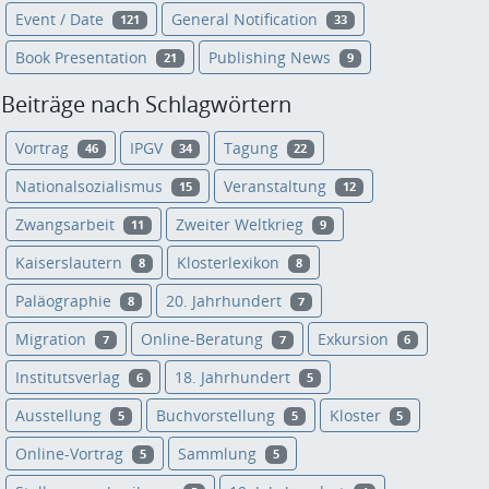
Event / Date
General Notification
121
33
Book Presentation
Publishing News
21
9
Beiträge nach Schlagwörtern
Vortrag
IPGV
Tagung
46
34
22
Nationalsozialismus
Veranstaltung
15
12
Zwangsarbeit
Zweiter Weltkrieg
11
9
Kaiserslautern
Klosterlexikon
8
8
Paläographie
20. Jahrhundert
8
7
Migration
Online-Beratung
Exkursion
7
7
6
Institutsverlag
18. Jahrhundert
6
5
Ausstellung
Buchvorstellung
Kloster
5
5
5
Online-Vortrag
Sammlung
5
5