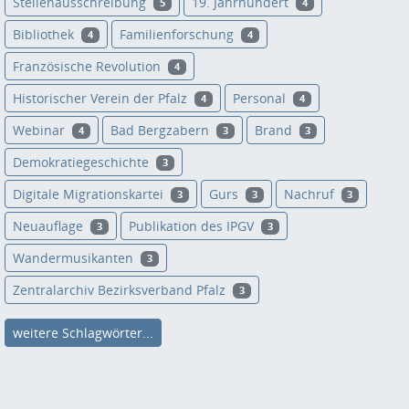
Stellenausschreibung
19. Jahrhundert
5
4
Bibliothek
Familienforschung
4
4
Französische Revolution
4
Historischer Verein der Pfalz
Personal
4
4
Webinar
Bad Bergzabern
Brand
4
3
3
Demokratiegeschichte
3
Digitale Migrationskartei
Gurs
Nachruf
3
3
3
Neuauflage
Publikation des IPGV
3
3
Wandermusikanten
3
Zentralarchiv Bezirksverband Pfalz
3
weitere Schlagwörter...