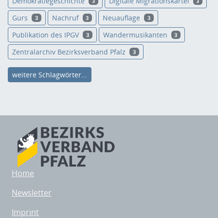
Demokratiegeschichte
Digitale Migrationskartei
3
3
Gurs
Nachruf
Neuauflage
3
3
3
Publikation des IPGV
Wandermusikanten
3
3
Zentralarchiv Bezirksverband Pfalz
3
weitere Schlagwörter...
Home
Newsletter
Imprint