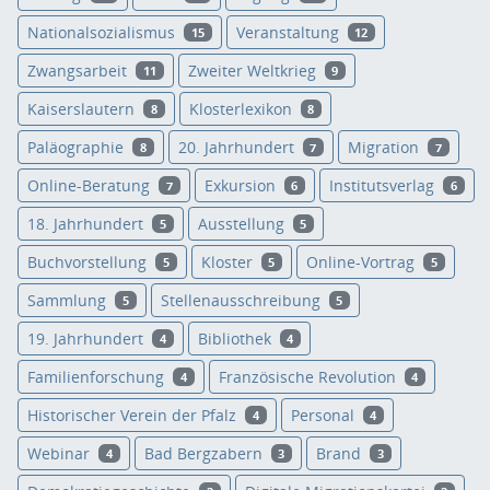
Nationalsozialismus
Veranstaltung
15
12
Zwangsarbeit
Zweiter Weltkrieg
11
9
Kaiserslautern
Klosterlexikon
8
8
Paläographie
20. Jahrhundert
Migration
8
7
7
Online-Beratung
Exkursion
Institutsverlag
7
6
6
18. Jahrhundert
Ausstellung
5
5
Buchvorstellung
Kloster
Online-Vortrag
5
5
5
Sammlung
Stellenausschreibung
5
5
19. Jahrhundert
Bibliothek
4
4
Familienforschung
Französische Revolution
4
4
Historischer Verein der Pfalz
Personal
4
4
Webinar
Bad Bergzabern
Brand
4
3
3