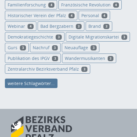
Familienforschung
Französische Revolution
4
4
Historischer Verein der Pfalz
Personal
4
4
Webinar
Bad Bergzabern
Brand
4
3
3
Demokratiegeschichte
Digitale Migrationskartei
3
3
Gurs
Nachruf
Neuauflage
3
3
3
Publikation des IPGV
Wandermusikanten
3
3
Zentralarchiv Bezirksverband Pfalz
3
weitere Schlagwörter...