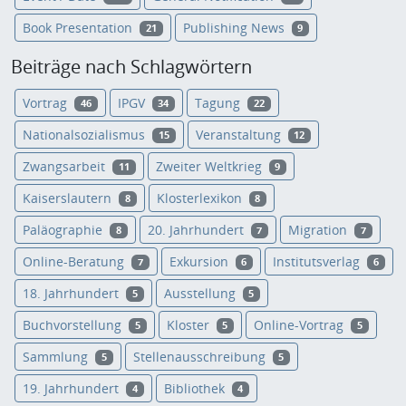
Book Presentation
Publishing News
21
9
Beiträge nach Schlagwörtern
Vortrag
IPGV
Tagung
46
34
22
Nationalsozialismus
Veranstaltung
15
12
Zwangsarbeit
Zweiter Weltkrieg
11
9
Kaiserslautern
Klosterlexikon
8
8
Paläographie
20. Jahrhundert
Migration
8
7
7
Online-Beratung
Exkursion
Institutsverlag
7
6
6
18. Jahrhundert
Ausstellung
5
5
Buchvorstellung
Kloster
Online-Vortrag
5
5
5
Sammlung
Stellenausschreibung
5
5
19. Jahrhundert
Bibliothek
4
4