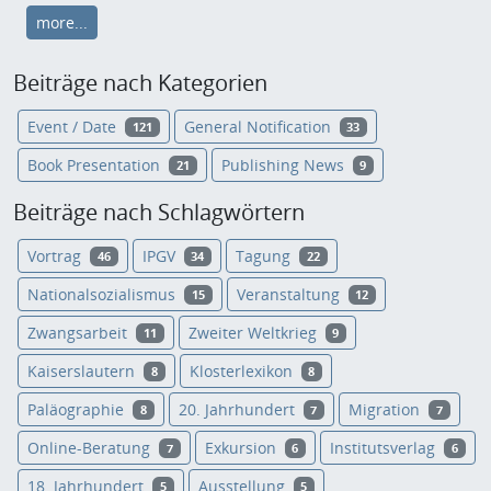
more...
Beiträge nach Kategorien
Event / Date
General Notification
121
33
Book Presentation
Publishing News
21
9
Beiträge nach Schlagwörtern
Vortrag
IPGV
Tagung
46
34
22
Nationalsozialismus
Veranstaltung
15
12
Zwangsarbeit
Zweiter Weltkrieg
11
9
Kaiserslautern
Klosterlexikon
8
8
Paläographie
20. Jahrhundert
Migration
8
7
7
Online-Beratung
Exkursion
Institutsverlag
7
6
6
18. Jahrhundert
Ausstellung
5
5