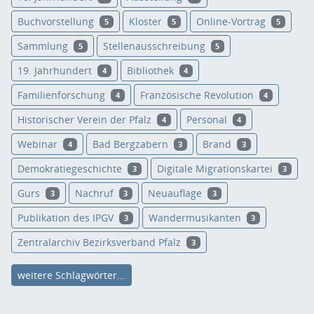
Buchvorstellung
Kloster
Online-Vortrag
5
5
5
Sammlung
Stellenausschreibung
5
5
19. Jahrhundert
Bibliothek
4
4
Familienforschung
Französische Revolution
4
4
Historischer Verein der Pfalz
Personal
4
4
Webinar
Bad Bergzabern
Brand
4
3
3
Demokratiegeschichte
Digitale Migrationskartei
3
3
Gurs
Nachruf
Neuauflage
3
3
3
Publikation des IPGV
Wandermusikanten
3
3
Zentralarchiv Bezirksverband Pfalz
3
weitere Schlagwörter...