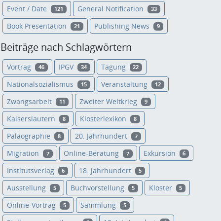
Event / Date
General Notification
121
33
Book Presentation
Publishing News
21
9
Beiträge nach Schlagwörtern
Vortrag
IPGV
Tagung
46
34
22
Nationalsozialismus
Veranstaltung
15
12
Zwangsarbeit
Zweiter Weltkrieg
11
9
Kaiserslautern
Klosterlexikon
8
8
Paläographie
20. Jahrhundert
8
7
Migration
Online-Beratung
Exkursion
7
7
6
Institutsverlag
18. Jahrhundert
6
5
Ausstellung
Buchvorstellung
Kloster
5
5
5
Online-Vortrag
Sammlung
5
5