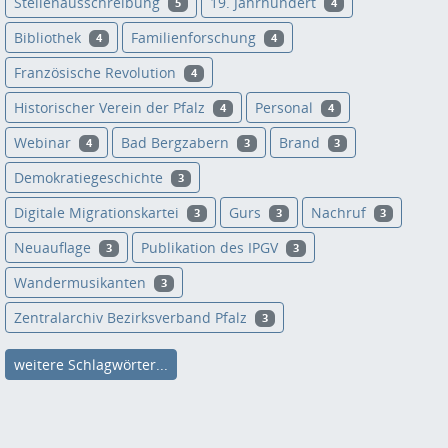
Stellenausschreibung
19. Jahrhundert
5
4
Bibliothek
Familienforschung
4
4
Französische Revolution
4
Historischer Verein der Pfalz
Personal
4
4
Webinar
Bad Bergzabern
Brand
4
3
3
Demokratiegeschichte
3
Digitale Migrationskartei
Gurs
Nachruf
3
3
3
Neuauflage
Publikation des IPGV
3
3
Wandermusikanten
3
Zentralarchiv Bezirksverband Pfalz
3
weitere Schlagwörter...