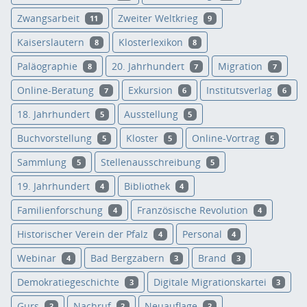
Zwangsarbeit
Zweiter Weltkrieg
11
9
Kaiserslautern
Klosterlexikon
8
8
Paläographie
20. Jahrhundert
Migration
8
7
7
Online-Beratung
Exkursion
Institutsverlag
7
6
6
18. Jahrhundert
Ausstellung
5
5
Buchvorstellung
Kloster
Online-Vortrag
5
5
5
Sammlung
Stellenausschreibung
5
5
19. Jahrhundert
Bibliothek
4
4
Familienforschung
Französische Revolution
4
4
Historischer Verein der Pfalz
Personal
4
4
Webinar
Bad Bergzabern
Brand
4
3
3
Demokratiegeschichte
Digitale Migrationskartei
3
3
Gurs
Nachruf
Neuauflage
3
3
3