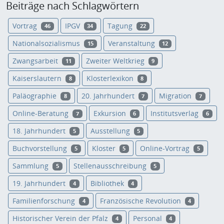
Beiträge nach Schlagwörtern
Vortrag
IPGV
Tagung
46
34
22
Nationalsozialismus
Veranstaltung
15
12
Zwangsarbeit
Zweiter Weltkrieg
11
9
Kaiserslautern
Klosterlexikon
8
8
Paläographie
20. Jahrhundert
Migration
8
7
7
Online-Beratung
Exkursion
Institutsverlag
7
6
6
18. Jahrhundert
Ausstellung
5
5
Buchvorstellung
Kloster
Online-Vortrag
5
5
5
Sammlung
Stellenausschreibung
5
5
19. Jahrhundert
Bibliothek
4
4
Familienforschung
Französische Revolution
4
4
Historischer Verein der Pfalz
Personal
4
4