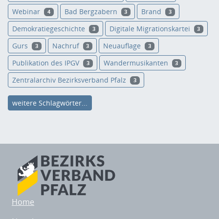
Webinar
Bad Bergzabern
Brand
4
3
3
Demokratiegeschichte
Digitale Migrationskartei
3
3
Gurs
Nachruf
Neuauflage
3
3
3
Publikation des IPGV
Wandermusikanten
3
3
Zentralarchiv Bezirksverband Pfalz
3
weitere Schlagwörter...
Home