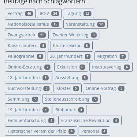
Beiträge nach Schlagwörtern
Vortrag
IPGV
Tagung
46
34
22
Nationalsozialismus
Veranstaltung
15
12
Zwangsarbeit
Zweiter Weltkrieg
11
9
Kaiserslautern
Klosterlexikon
8
8
Paläographie
20. Jahrhundert
Migration
8
7
7
Online-Beratung
Exkursion
Institutsverlag
7
6
6
18. Jahrhundert
Ausstellung
5
5
Buchvorstellung
Kloster
Online-Vortrag
5
5
5
Sammlung
Stellenausschreibung
5
5
19. Jahrhundert
Bibliothek
4
4
Familienforschung
Französische Revolution
4
4
Historischer Verein der Pfalz
Personal
4
4