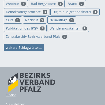
Webinar
Bad Bergzabern
Brand
4
3
3
Demokratiegeschichte
Digitale Migrationskartei
3
3
Gurs
Nachruf
Neuauflage
3
3
3
Publikation des IPGV
Wandermusikanten
3
3
Zentralarchiv Bezirksverband Pfalz
3
weitere Schlagwörter...
Home
Newsletter