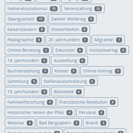
Nationalsozialismus
Veranstaltung
15
12
Zwangsarbeit
Zweiter Weltkrieg
11
9
Kaiserslautern
Klosterlexikon
8
8
Paläographie
20. Jahrhundert
Migration
8
7
7
Online-Beratung
Exkursion
Institutsverlag
7
6
6
18. Jahrhundert
Ausstellung
5
5
Buchvorstellung
Kloster
Online-Vortrag
5
5
5
Sammlung
Stellenausschreibung
5
5
19. Jahrhundert
Bibliothek
4
4
Familienforschung
Französische Revolution
4
4
Historischer Verein der Pfalz
Personal
4
4
Webinar
Bad Bergzabern
Brand
4
3
3