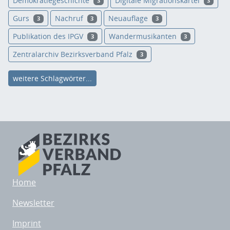
Demokratiegeschichte
Digitale Migrationskartei
3
3
Gurs
Nachruf
Neuauflage
3
3
3
Publikation des IPGV
Wandermusikanten
3
3
Zentralarchiv Bezirksverband Pfalz
3
weitere Schlagwörter...
Home
Newsletter
Imprint