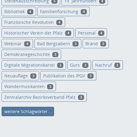
Stellenausschreibung
19. Jahrhundert
5
4
Bibliothek
Familienforschung
4
4
Französische Revolution
4
Historischer Verein der Pfalz
Personal
4
4
Webinar
Bad Bergzabern
Brand
4
3
3
Demokratiegeschichte
3
Digitale Migrationskartei
Gurs
Nachruf
3
3
3
Neuauflage
Publikation des IPGV
3
3
Wandermusikanten
3
Zentralarchiv Bezirksverband Pfalz
3
weitere Schlagwörter...