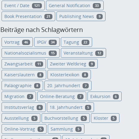
Event / Date
General Notification
121
33
Book Presentation
Publishing News
21
9
Beiträge nach Schlagwörtern
Vortrag
IPGV
Tagung
46
34
22
Nationalsozialismus
Veranstaltung
15
12
Zwangsarbeit
Zweiter Weltkrieg
11
9
Kaiserslautern
Klosterlexikon
8
8
Paläographie
20. Jahrhundert
8
7
Migration
Online-Beratung
Exkursion
7
7
6
Institutsverlag
18. Jahrhundert
6
5
Ausstellung
Buchvorstellung
Kloster
5
5
5
Online-Vortrag
Sammlung
5
5